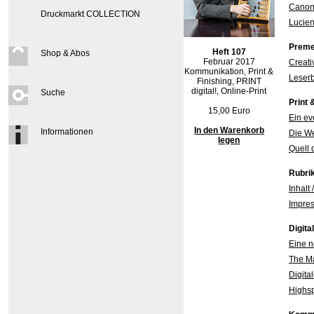
Canon 
Druckmarkt COLLECTION
Lucie
Preme
Heft 107
Shop & Abos
Februar 2017
Creati
Kommunikation, Print &
Leserb
Finishing, PRINT
digital!, Online-Print
Suche
Print 
15,00 Euro
Ein ev
In den Warenkorb
Informationen
Die We
legen
Quell 
Rubri
Inhalt 
Impres
Digita
Eine n
The M
Digita
Highsp