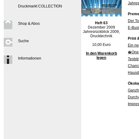
Jahres
Druckmarkt COLLECTION
Preme
Der To
Heft 63
Shop & Abos
Dezember 2009
E-Busi
Jahresrückblick 2009,
Drucktechnik
Print 
Suche
10,00 Euro
Ein ne
�One T
In den Warenkorb
legen
Informationen
Testst
Chance
Hausdr
Ökolo
Ganzh
Durch�
Impre