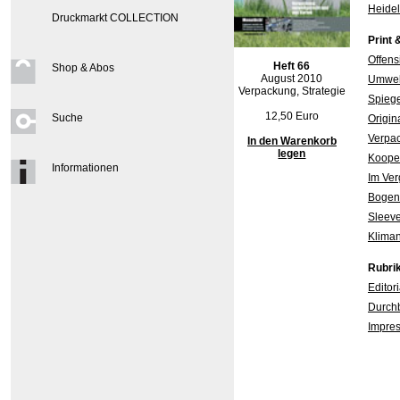
Heidel
Druckmarkt COLLECTION
Print 
Offens
Heft 66
Shop & Abos
August 2010
Umwel
Verpackung, Strategie
Spiege
12,50 Euro
Suche
Origin
Verpa
In den Warenkorb
legen
Kooper
Informationen
Im Ver
Bogeno
Sleeve
Kliman
Rubri
Editori
Durchb
Impre