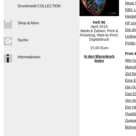
Neue 
Druckmarkt COLLECTION
KBA: U
Heide
Heft 96
Shop & Abos
HP und
April 2015
Die di
Markt & Zahlen, Print &
Finishing, Web-to-Print,
Umfra
Digitaldruck
Suche
Portal
15,00 Euro
Print 
In den Warenkorb
Informationen
Wer h
legen
Manufa
Zeit f
Eine 
Die Qu
Das Ei
Von li
Der nä
Qualit
Zugew
Bühne 