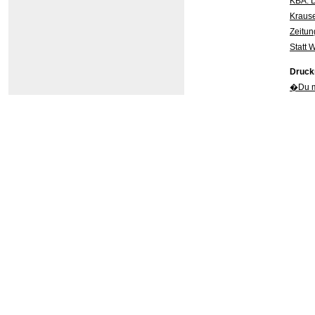
KBA: D
Krause
Zeitun
Statt 
Druck
�Du m