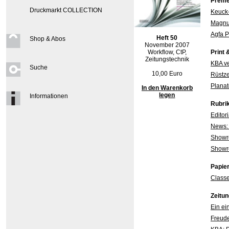
Preme
Druckmarkt COLLECTION
Keuck-
Magnu
Agfa P
Heft 50
Shop & Abos
November 2007
Workflow, CtP,
Print 
Zeitungstechnik
KBA ve
Suche
10,00 Euro
Rüstze
Planat
In den Warenkorb
legen
Informationen
Rubri
Editori
News: 
Showr
Showro
Papie
Classe
Zeitun
Ein ei
Freude