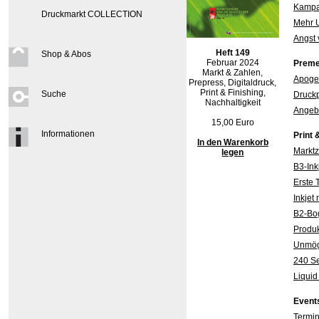
Kampag
Druckmarkt COLLECTION
Mehr U
Angst
Heft 149
Shop & Abos
Februar 2024
Preme
Markt & Zahlen,
Apogee
Prepress, Digitaldruck,
Print & Finishing,
Suche
Druck
Nachhaltigkeit
Angebo
15,00 Euro
Informationen
Print 
In den Warenkorb
Marktz
legen
B3-Ink
Erste 
Inkjet
B2-Bo
Produk
Unmög
240 S
Liquid
Event
Termi