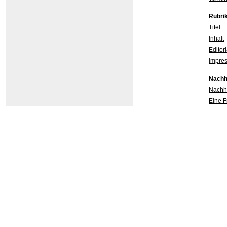
Rubri
Titel
Inhalt
Editor
Impre
Nachha
Nachha
Eine F