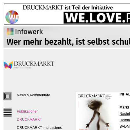
INHAL
News & Kommentare
Markt
Publikationen
Nachri
DRUCKMARKT
Domino
BVDM l
DRUCKMARKT impressions