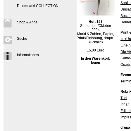
Sanft
Druckmarkt COLLECTION
Umsatz
Social
Heft 153
Shop & Abos
Heidel
September/Oktober
2024
Print 
Markt & Zahlen, Papier,
Print&Finishung, drupa-
Suche
Im ›Un
Rückblick
Eine n
15,00 Euro
Die Vi
Informationen
Game-C
In den Warenkorb
legen
Quadra
Event
Termi
Rubri
Titel
Inhalt
Editori
Impres
drupa