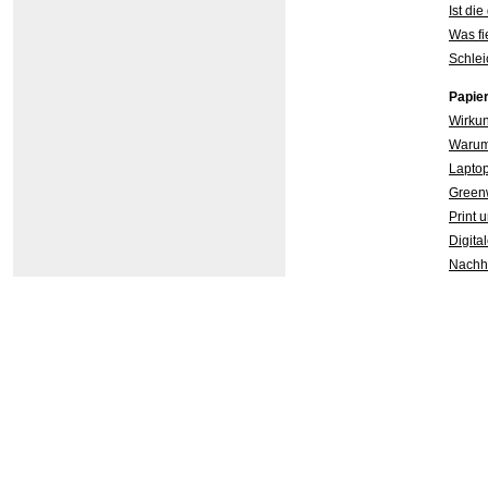
Ist di
Was fi
Schlei
Papier
Wirkun
Warum 
Laptop
Green
Print 
Digital
Nachha