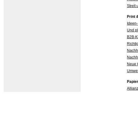
Streit
Print 
Ideen-
Und pl
B2B-K
Richti
Nachha
Nachha
Neue G
Umwel
Papie
Allian