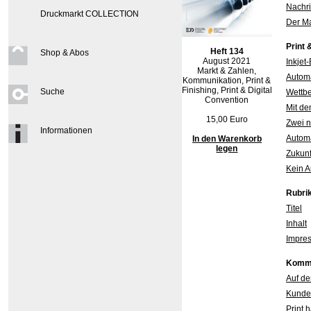
Nachri
Druckmarkt COLLECTION
Der Ma
Print 
Heft 134
Shop & Abos
August 2021
Inkjet
Markt & Zahlen,
Automa
Kommunikation, Print &
Finishing, Print & Digital
Suche
Wettbe
Convention
Mit de
15,00 Euro
Zwei 
Informationen
Automa
In den Warenkorb
legen
Zukunf
Kein A
Rubri
Titel
Inhalt
Impre
Kommu
Auf de
Kunden
Print 